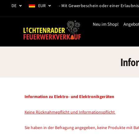
ZUM INHALT
DE
EUR
nd ab 29.12.2026 abholen! - Mit Gewerbeschein oder einer Erlaubnis na
SPRINGEN
Neu im Shop!
Angebo
Info
Information zu Elektro- und Elektronikgeräten
Keine Rücknahmepflicht und Informationspflicht
Sie haben in der Befragung angegeben, keine Produkte mit Batt