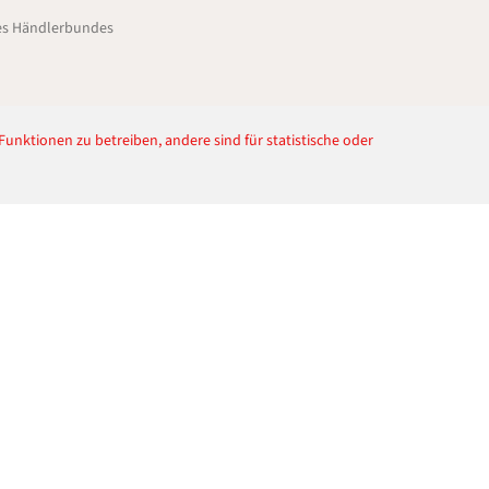
des Händlerbundes
unktionen zu betreiben, andere sind für statistische oder
Rechtliches
AGB
Impressum
Datenschutz
Widerrufsrecht
Widerruf einreichen