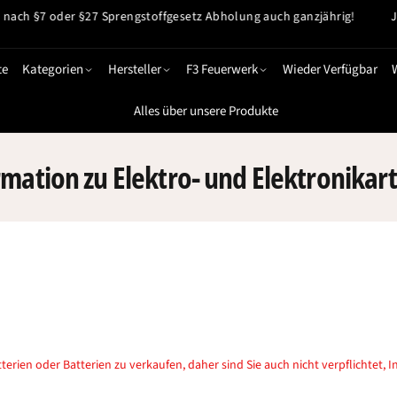
ch §7 oder §27 Sprengstoffgesetz Abholung auch ganzjährig!
Jetzt
te
Kategorien
Hersteller
F3 Feuerwerk
Wieder Verfügbar
Alles über unsere Produkte
rmation zu Elektro- und Elektronikart
erien oder Batterien zu verkaufen, daher sind Sie auch nicht verpflichtet,