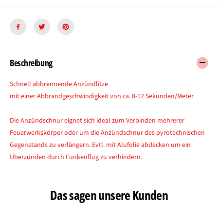
,
R
8
i
m
n
R
g
i
(
n
s
g
c
Beschreibung
(
h
s
n
c
e
Schnell abbrennende Anzündlitze
h
l
mit einer Abbrandgeschwindigkeit von ca. 8-12 Sekunden/Meter
n
l
e
a
l
b
Die Anzündschnur eignet sich ideal zum Verbinden mehrerer
l
b
Feuerwerkskörper oder um die Anzündschnur des pyrotechnischen
a
r
Gegenstands zu verlängern. Evtl. mit Alufolie abdecken um ein
b
e
Überzünden durch Funkenflug zu verhindern.
b
n
r
n
e
e
n
n
Das sagen unsere Kunden
n
d
e
)
n