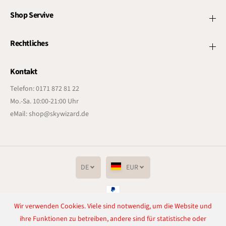
Shop Servive
Rechtliches
Kontakt
Telefon: 0171 872 81 22
Mo.-Sa. 10:00-21:00 Uhr
eMail: shop@skywizard.de
DE
EUR
Wir verwenden Cookies. Viele sind notwendig, um die Website und
Copyright© 2026
Lichtenrader Feuerwerkverkauf
Powered by Shopify
ihre Funktionen zu betreiben, andere sind für statistische oder