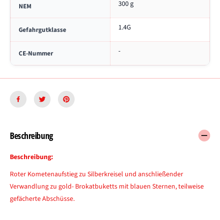
300 g
NEM
d
s
1.4G
Gefahrgutklasse
-
CE-Nummer
Beschreibung
Beschreibung:
Roter Kometenaufstieg zu Silberkreisel und anschließender
Verwandlung zu gold- Brokatbuketts mit blauen Sternen, teilweise
gefächerte Abschüsse.