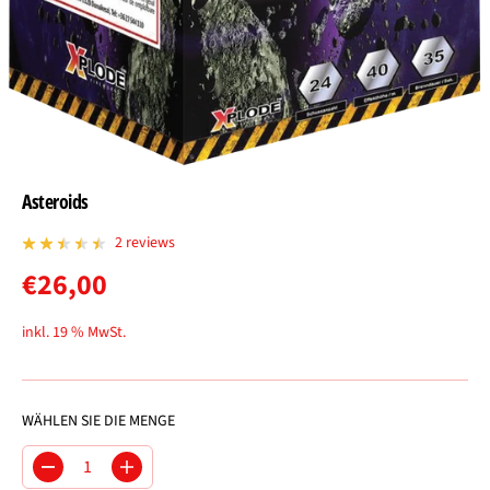
Asteroids
2 reviews
€26,00
R
E
inkl. 19 % MwSt.
G
U
L
WÄHLEN SIE DIE MENGE
Ä
R
M
M
E