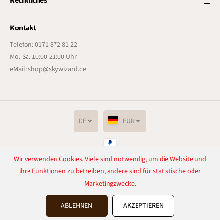
Rechtliches
Kontakt
Telefon: 0171 872 81 22
Mo.-Sa. 10:00-21:00 Uhr
eMail: shop@skywizard.de
DE
EUR
Wir verwenden Cookies. Viele sind notwendig, um die Website und
Copyright© 2026
Lichtenrader Feuerwerkverkauf
Powered by Shopify
ihre Funktionen zu betreiben, andere sind für statistische oder
Marketingzwecke.
Vertrag widerrufen
ABLEHNEN
AKZEPTIEREN
Bengalfeuer, rot, KAT F1
IN DEN WARENKORB LEGEN