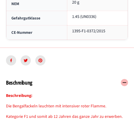
u
,
20 g
NEM
e
r
r
o
1.4S (UN0336)
,
t
Gefahrgutklasse
r
,
o
K
1395-F1-0372/2015
CE-Nummer
t
A
,
T
K
F
A
1
T
F
1
Beschreibung
Beschreibung:
Die Bengalfackeln leuchten mit intensiver roter Flamme.
Kategorie F1 und somit ab 12 Jahren das ganze Jahr zu erwerben.