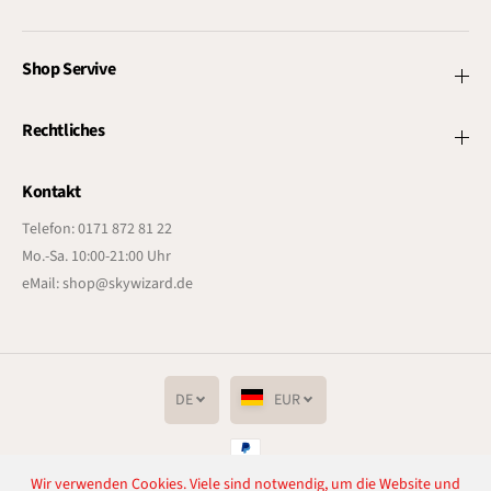
Shop Servive
Rechtliches
Kontakt
Telefon: 0171 872 81 22
Mo.-Sa. 10:00-21:00 Uhr
eMail: shop@skywizard.de
DE
EUR
Wir verwenden Cookies. Viele sind notwendig, um die Website und
Copyright© 2026
Lichtenrader Feuerwerkverkauf
Powered by Shopify