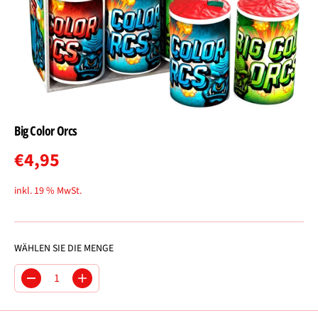
Big Color Orcs
€4,95
R
E
inkl. 19 % MwSt.
G
U
L
WÄHLEN SIE DIE MENGE
Ä
R
M
M
E
e
e
R
n
n