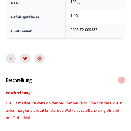
105 g
NEM
r
c
1.4G
s
Gefahrgutklasse
2806-F2-009337
CE-Nummer
Beschreibung
Beschreibung:
Die ultimative XXL-Version der berühmten Orcs. Eine Fontäne, die in
einem Zug eine brutal knisternde Wolke ausstößt. Extra groß und
mit Farbeffekt!