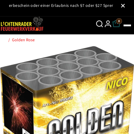
ZUM INHALT
ewerbeschein oder einer Erlaubnis nach §7 oder §27 Sprengstoffgesetz 
SPRINGEN
0
Golden Rose
SPRINGE ZU
DEN
PRODUKTINFOR
MATIONEN