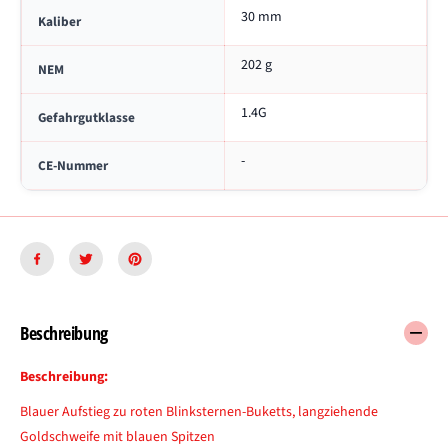
n
s
30 mm
R
e
Kaliber
o
s
202 g
NEM
e
1.4G
Gefahrgutklasse
-
CE-Nummer
Beschreibung
Beschreibung:
Blauer Aufstieg zu roten Blinksternen-Buketts, langziehende
Goldschweife mit blauen Spitzen