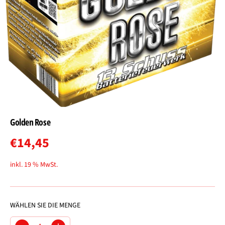
Golden Rose
€14,45
R
E
inkl. 19 % MwSt.
G
U
L
WÄHLEN SIE DIE MENGE
Ä
R