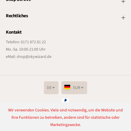
Rechtliches
Kontakt
Telefon: 0171 872 81 22
Mo.-Sa. 10:00-21:00 Uhr
eMail: shop@skywizard.de
DE
EUR
Wir verwenden Cookies. Viele sind notwendig, um die Website und
Copyright© 2026
Lichtenrader Feuerwerkverkauf
Powered by Shopify
ihre Funktionen zu betreiben, andere sind für statistische oder
Marketingzwecke.