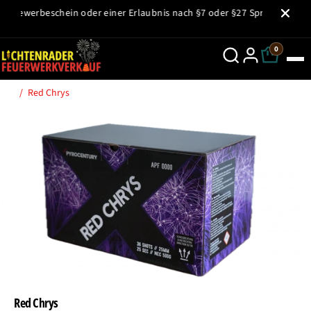
ZUM INHALT
t Gewerbeschein oder einer Erlaubnis nach §7 oder §27 Sprengstoffgese
SPRINGEN
0
Red Chrys
SPRINGE ZU
DEN
PRODUKTINFOR
MATIONEN
Red Chrys