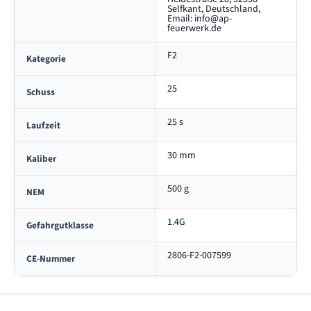
r
ü
Selfkant, Deutschland,
n
r
Email: info@ap-
feuerwerk.de
f
R
ü
e
r
d
F2
Kategorie
R
C
e
h
25
Schuss
d
r
C
y
h
s
25 s
Laufzeit
r
y
30 mm
Kaliber
s
500 g
NEM
1.4G
Gefahrgutklasse
2806-F2-007599
CE-Nummer