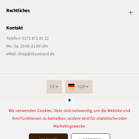
Rechtliches
Kontakt
Telefon: 0171 872 81 22
Mo.-Sa. 10:00-21:00 Uhr
eMail: shop@skywizard.de
DE
EUR
Wir verwenden Cookies. Viele sind notwendig, um die Website und
Copyright© 2026
Lichtenrader Feuerwerkverkauf
Powered by Shopify
ihre Funktionen zu betreiben, andere sind für statistische oder
Marketingzwecke.
Vertrag widerrufen