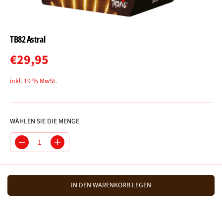
TB82 Astral
€29,95
R
E
inkl. 19 % MwSt.
G
U
L
WÄHLEN SIE DIE MENGE
Ä
R
M
M
E
e
e
R
n
n
g
g
P
e
e
IN DEN WARENKORB LEGEN
R
v
e
E
e
r
r
h
I
r
ö