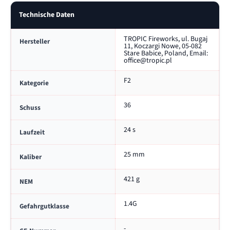
S
i
h
Technische Daten
n
e
g
n
e
f
TROPIC Fireworks, ul. Bugaj
Hersteller
11, Koczargi Nowe, 05-082
r
ü
Stare Babice, Poland, Email:
n
r
office@tropic.pl
f
T
ü
B
F2
Kategorie
r
8
T
2
36
B
A
Schuss
8
s
2
t
24 s
Laufzeit
A
r
s
a
25 mm
t
l
Kaliber
r
a
421 g
NEM
l
1.4G
Gefahrgutklasse
-