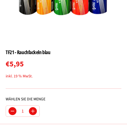
TF21 - Rauchfackeln blau
€5,95
R
E
inkl. 19 % MwSt.
G
U
L
WÄHLEN SIE DIE MENGE
Ä
R
M
M
E
e
e
R
n
n