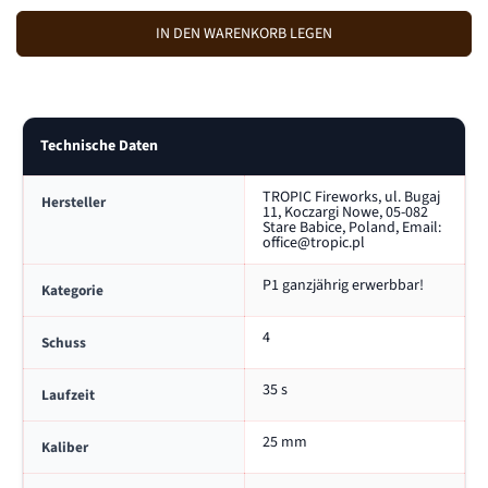
g
g
P
e
e
IN DEN WARENKORB LEGEN
R
v
e
E
e
r
r
h
I
r
ö
S
i
h
Technische Daten
n
e
g
n
e
f
TROPIC Fireworks, ul. Bugaj
Hersteller
11, Koczargi Nowe, 05-082
r
ü
Stare Babice, Poland, Email:
n
r
office@tropic.pl
f
T
ü
F
P1 ganzjährig erwerbbar!
Kategorie
r
2
T
1
4
F
-
Schuss
2
R
1
a
35 s
Laufzeit
-
u
R
c
25 mm
a
h
Kaliber
u
f
c
a