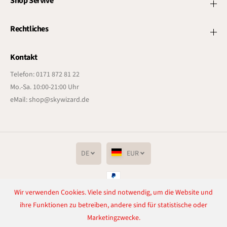
Shop Servive
Rechtliches
Kontakt
Telefon: 0171 872 81 22
Mo.-Sa. 10:00-21:00 Uhr
eMail: shop@skywizard.de
DE
EUR
Wir verwenden Cookies. Viele sind notwendig, um die Website und
Copyright© 2026
Lichtenrader Feuerwerkverkauf
Powered by Shopify
ihre Funktionen zu betreiben, andere sind für statistische oder
Marketingzwecke.