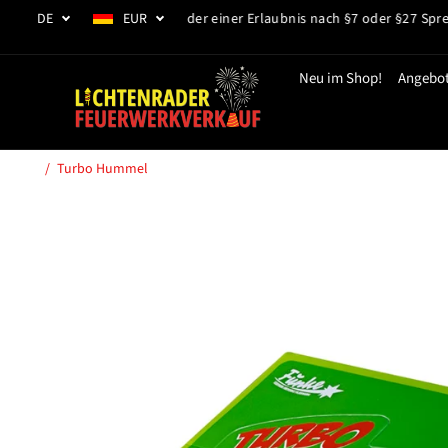
ZUM INHALT
DE
EUR
- Mit Gewerbeschein oder einer Erlaubnis nach §7 oder §27 Sprengstoff
SPRINGEN
Neu im Shop!
Angebo
Turbo Hummel
SPRINGE ZU DEN
PRODUKTINFORMA
TIONEN