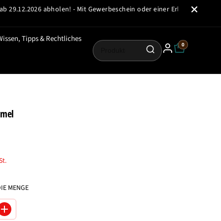
.2026 abholen! - Mit Gewerbeschein oder einer Erlaubnis nach §7 oder 
Wissen, Tipps & Rechtliches
0
mmel
St.
DIE MENGE
M