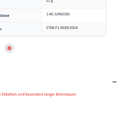
22 g
l
1.4G (UN0336)
klasse
2768-F1-0039/2024
r
en Etiketten und besonders langer Brenndauer.