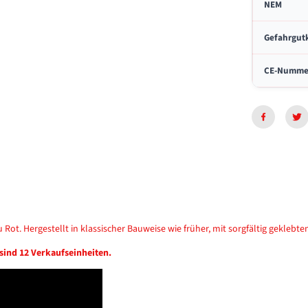
NEM
m
m
e
Gefahrgut
l
CE-Numme
Rot. Hergestellt in klassischer Bauweise wie früher, mit sorgfältig geklebt
 sind 12 Verkaufseinheiten.