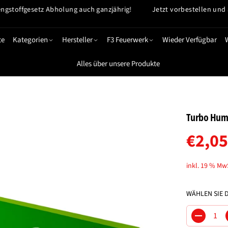
gesetz Abholung auch ganzjährig!
Jetzt vorbestellen und ab 29.12
te
Kategorien
Hersteller
F3 Feuerwerk
Wieder Verfügbar
Alles über unsere Produkte
Turbo Hu
€2,05
R
E
inkl. 19 % Mw
G
U
WÄHLEN SIE 
L
Ä
M
R