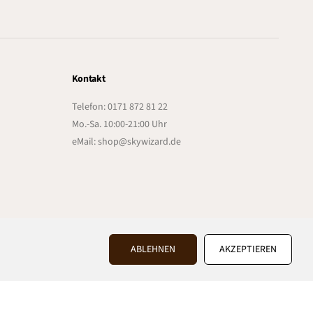
Kontakt
Telefon: 0171 872 81 22
Mo.-Sa. 10:00-21:00 Uhr
eMail: shop@skywizard.de
€2,05
ABLEHNEN
AKZEPTIEREN
IN DEN WARENKORB LEGEN
R
E
G
U