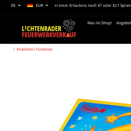
ZUM INHALT
DE
EUR
- Mit Gewerbeschein oder einer Erlaubnis nach §7 oder §27 Sprengstoff
SPRINGEN
Neu im Shop!
Angebo
Knallstern Fontänen
SPRINGE ZU DEN
PRODUKTINFORMA
TIONEN