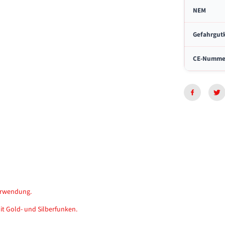
e
NEM
r
n
F
Gefahrgut
o
n
CE-Numme
t
ä
n
e
n
erwendung.
it Gold- und Silberfunken.