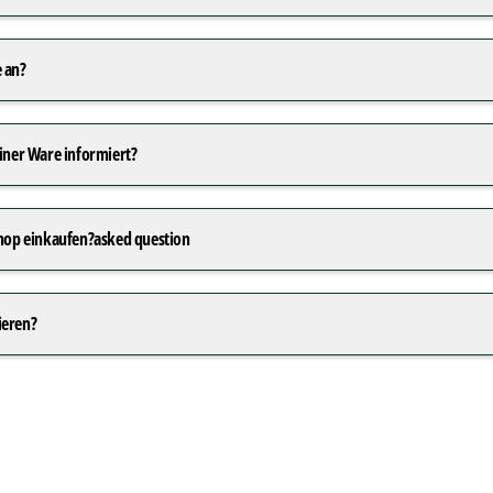
 an?
einer Ware informiert?
Shop einkaufen?asked question
ieren?