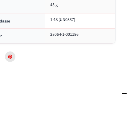
F
45 g
o
n
1.4S (UN0337)
t
klasse
ä
n
2806-F1-001186
r
e
n