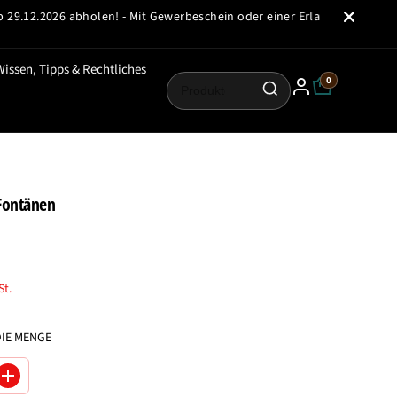
.2026 abholen! - Mit Gewerbeschein oder einer Erlaubnis nach §7 oder 
Wissen, Tipps & Rechtliches
0
 Fontänen
St.
DIE MENGE
M