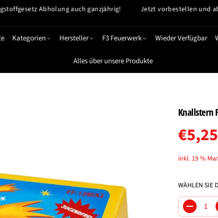
gesetz Abholung auch ganzjährig!
Jetzt vorbestellen und ab 29.12
te
Kategorien
Hersteller
F3 Feuerwerk
Wieder Verfügbar
Alles über unsere Produkte
Knallstern
€5,25
R
E
inkl. 19 % Mw
G
U
WÄHLEN SIE 
L
Ä
M
R