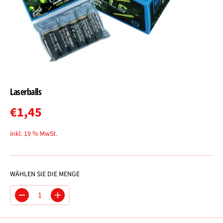
Laserballs
€1,45
R
E
inkl. 19 % MwSt.
G
U
L
WÄHLEN SIE DIE MENGE
Ä
R
M
M
E
e
e
R
n
n