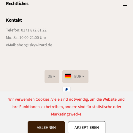
Rechtliches
Kontakt
Telefon: 0171 872 81 22
Mo.-Sa. 10:00-21:00 Uhr
eMail: shop@skywizard.de
DE
EUR
Wir verwenden Cookies. Viele sind notwendig, um die Website und
Copyright© 2026
Lichtenrader Feuerwerkverkauf
Powered by Shopify
ihre Funktionen zu betreiben, andere sind für statistische oder
Marketingzwecke.
Vertrag widerrufen
ABLEHNEN
AKZEPTIEREN
Laserballs
IN DEN WARENKORB LEGEN