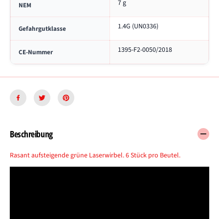
7 g
NEM
s
1.4G (UN0336)
Gefahrgutklasse
1395-F2-0050/2018
CE-Nummer
Beschreibung
Rasant aufsteigende grüne Laserwirbel. 6 Stück pro Beutel.