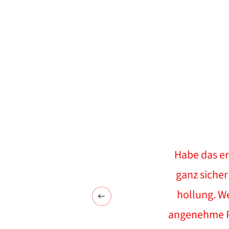
Habe das er
Sortiment, korrekte Preise,
ganz sicher
und Wünsche immer offen, perfekter
hollung. W
empfehlenswert!!!
angenehme Pr