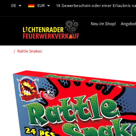
ZUM INHALT
DE
EUR
29.12.2026 abholen! - Mit Gewerbeschein oder einer Erlaubnis nach §7 
SPRINGEN
Neu im Shop!
Angebo
Rattle Snakes
SPRINGE ZU DEN
PRODUKTINFORMA
TIONEN