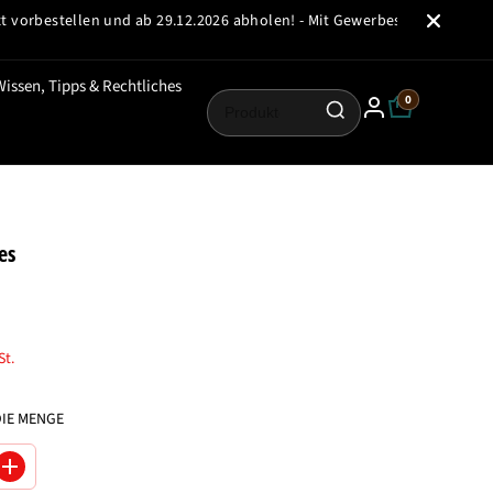
stellen und ab 29.12.2026 abholen! - Mit Gewerbeschein oder einer Erl
Wissen, Tipps & Rechtliches
0
es
St.
DIE MENGE
M