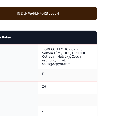
e
n
g
IN DEN WARENKORB LEGEN
e
e
r
h
ö
e Daten
h
e
TOMECOLLECTION CZ s.r.o.,
n
Sokola Tůmy 1099/1, 709 00
f
Ostrava – Hulváky, Czech
ü
republic, Email:
sales@srpyro.com
r
R
F1
a
t
t
24
l
e
-
S
n
a
-
k