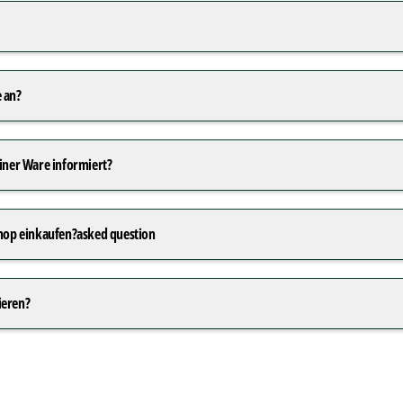
 an?
einer Ware informiert?
Shop einkaufen?asked question
ieren?