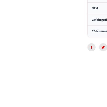
n
a
NEM
k
e
Gefahrgut
s
CE-Numme